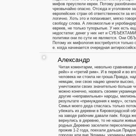
мифов преуспели евреи. Потому разоблачен
чрезвычайно опасно. Отсюда и уголовное з
европейских стран об ответственности за ег
логично. Хоть это и попахивает, мягко говор
свободу слова. А ляхомозглые и укробандер
евреев, не только тупорылые. У них есть е
недостатки: денег у них нет и СУБЪЕКТАМ
политики они по сути не являются. Они ОБ
Потому их мифология востребуется только о
е. когда начинается очередная антироссийск
Александр
Читая коментарии, невольно сравниваю 
рейх» и «третий рим». И в первой и во в
человека ни стоила ни гроша.Правда, на
немцам, они свою нацию ценили высоко, 
уничтожили своих значительно больше ч
можно конечно, назвать своими украинцев
другие «неправильные» народы, милионы
результате «принуждения к миру», остал
Семья моего деда спаслась только потом
убежать из деревни в Кировоградской об
на заводе рабочим давали паёк. Когда же
вернулись в деревню, то не нашли живым
родных.Деревню заселили переселенцами
прожив 1-2 года, поехали дальше.Прадок
городах или вне Украины, украинцы имел