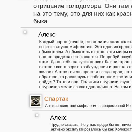
отрицание голодомора. Они там 
на это тему, это для них как крас
быка.
Алекс
Каждый народ (точнее, его политическая «эли
свою «святую» мифологию. Это одно из средс
обывателем. А обыватель охотно в эти мифы ве
оно же вроде как его касается. Попробуй разу
этом. Да он тебя на куски порвет. Как ни стран
охотнее всего верит в заблуждения и расстават
желает. А ответ очень прост: я всегда прав, п
обратное, то распишусь в собственном кретини
пойдет? То-то и оно. Политики шкурники крупн
шкурников мелких знают доподлинно. На том и
Спартак
А какая «святая» мифология в современной Ро
Алекс
Трудно сказать. Но у нас вроде бы нет ничего
активно эксплуатировалось бы как Холокост