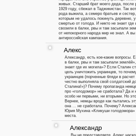
живых. Старший брат моего деда, после 
1929 году, сбежал в Таджикистан. Так вот
рода выжила, а семеро братьев и сестер
которым не удалось покинуть деревню, 
смертью от голода. И никто не знает где
свозили в балки, рвы и там засыпали зем
от непокорного народа мир не знал. А вы
антироссийская кампания.
Алекс
Александр, есть кое-какие вопросы. 
в балки, рвы и там засыпали землёй»,
знает где их могила»? Если Сталин с
цель уничтожить украинцев, то почем
украинцев (порченные бляди в расчет
честно выполняла свой солдатский до
Сталина!»)? Почему пропаганда немц
про «голодомор» не сработала? Да и 
особо ни первыми, ни вторыми. Но это
Вернее, немцы вроде как пытались эт
она … не сработала. Почему? Алексан
Юрия Мухина «Кликуши голодомора» и
места.
Александр
Вы не представляете, Алекс,наск