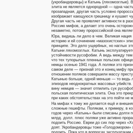
(укробандеровцы) и Катынь (ляхомозглые). 
элита не является однородной — одна част
прозападная, другая часть условно проросс
изображает кающуюся грешницу и кушает 
Другая часть не проявляет активности в ра
Россию мифов, а делает это очень осторожн
незаметно, потому пророссийской она являе
Юра, видишь ли дело в чем. Великая нация
историю и ей сочинение «мазохистских» эпи
принципе. Это дело ущербных, но наглых эт
Катыни ляхомозглых. Катынь эксплуатирует
устойчивости русофобии. А ведь между тем
что тех тупорылых пленных польских офице
немцы осенью 1941 года. А поляки это призн
самом деле — признай это и конец мифу пр
отношении поляков совершили массу престу
Катынью больше, одной меньше — то ведь 
эпизодов неоднократных массовых убийств. 
вину немцев — значит отпилить сук русофоб
польская политическая элита. Она это прек
при каких обстоятельствах на это пойти не 
На мифах к тому же делается ещё и внешняя
сложные гешефты. Полякам, к примеру, в ко
годов через «Катынь» были списаны долги 
млрд. долл. плюс поляки уже активно прор
подоить Россию. Евреи до сих пор через «
доят. Укробандеровцы тоже «Голодомором» 
подоить. Пока что в вопросах эксплуатации