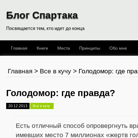
Блог Спартака
Посвящается тем, кто идет до конца
Главная
Книги
Места
Принципы
Обо мне
Главная
>
Все в кучу
>
Голодомор: где пр
Голодомор: где правда?
20.12.2013
Все в кучу
Есть отличный способ опровергнуть вр
имевших место 7 миллионах «жертв го