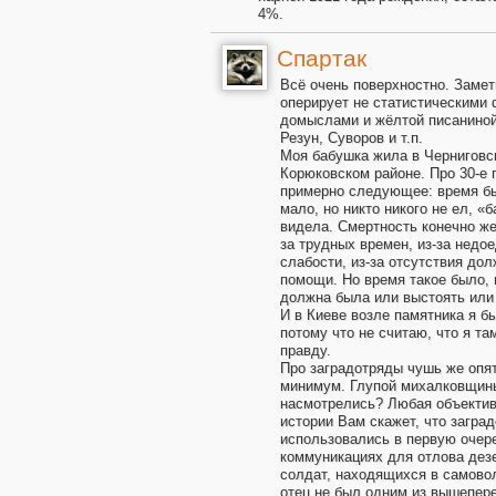
4%.
Спартак
Всё очень поверхностно. Замет
оперирует не статистическими 
домыслами и жёлтой писаниной 
Резун, Суворов и т.п.
Моя бабушка жила в Черниговс
Корюковском районе. Про 30-е 
примерно следующее: время бы
мало, но никто никого не ел, «
видела. Смертность конечно ж
за трудных времен, из-за недое
слабости, из-за отсутствия до
помощи. Но время такое было,
должна была или выстоять или 
И в Киеве возле памятника я бы
потому что не считаю, что я т
правду.
Про заградотряды чушь же опят
минимум. Глупой михалковщин
насмотрелись? Любая объектив
истории Вам скажет, что загра
использовались в первую очер
коммуникациях для отлова дезе
солдат, находящихся в самово
отец не был одним из вышепере