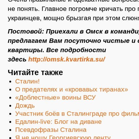
не понять. Главное погромче кричать про 
украинцев, мощно брызгая при этом слюн
Постовой: Приехали в Омск в команд
предлагаем Вам посуточно чистые и
квартиры. Все подробности
здесь
http://omsk.kvartirka.su/
Читайте также
Сталин!
О предателях и «кровавых тиранах»
«Доблестные» воины ВСУ
Дождь
Участник боёв в Сталинграде про филь
Едалин-live: Блог на диване
Псевдофразы Сталина
Я не ношу Георгиевскую ленту