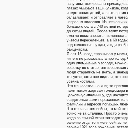
напуганы, шокированы присходивш
глазах умирают ваши близкие, ког
и едят своих детей, а в это врем
отлавливает, и отправляет в лаге
незрелых колосков. Из нескольких 
большого села с 740 летней истор
до сотни людей. После таких потер
смогло восстановить численность 
учётом переселенцев, а в 60 года
под колхозные нужды, люди разб
райцентрам.
Я лет 15 назад спрашивал у мамы,
ничего не расказывала про голод. 
одно упоминание о голоде, можно 
решетку по статье, антисоветская а
люди старались не знать, а знающ
тот ужас, хотя все видели, что по
усеяна костями.
Что же касательно книг, то пригла
памятником жертвам голодомора 
церковь-усыпальницу, где находитс
свидетельствами переживших гол
фамилий и адресов погибших люд
Что же касается войны, то мой оте
точно не за Сталина. Просто очен
когда за спиной стоят заградотряд
ранение отца, то и меня сейчас не 
парней 1921 года рождения, остал