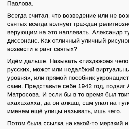
Павлова.
Всегда считал, что возведение или не воз
святых всегда волнует граждан религиоз
верующим на это наплевать. Александр ту
диссонанс. Как отличный уличный рисуно
возвести в ранг святых?
Идём дальше. Называть «пиздюком» чел
русских, может или недалёкий виртуальн
уровня», или прямой пособник укронацис
сами. Представьте себе 1942 год, подвиг
Матросова. И если бы в то время был твит
ахахахахха, да он алкаш, сам упал на пул
именем ещё улицы называть, ишь чего.
Потом была ссылка на какой-то мерзкий и