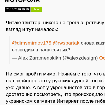
25.10.2016 10:20
Hate
Читаю твиттер, никого не трогаю, ретвич
взгляд и тут началось:
@dimsmirnov175
@rwspartak
снова как
возводим в ранк святых?
— Alex Zaramenskikh (@alexzdesign)
Oc
Не смог пройти мимо. Начнём с того, что
на покойного, это у русских дурной тон и 
уже давно. А вот у укронацистов это в по
достаточно посмотреть, что происходило
украинском сегменте Интернет после гиб