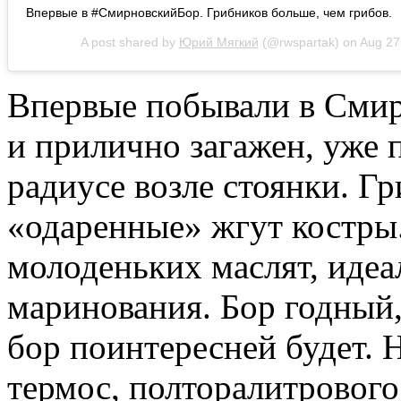
Впервые в #СмирновскийБор. Грибников больше, чем грибов.
A post shared by
Юрий Мягкий
(@rwspartak) on
Aug 27
Впервые побывали в Смир
и прилично загажен, уже
радиусе возле стоянки. Г
«одаренные» жгут костры.
молоденьких маслят, иде
маринования. Бор годный,
бор поинтересней будет. 
термос, полторалитрового 