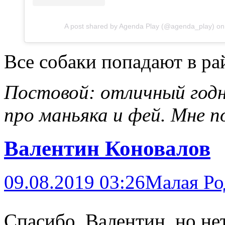
A post shared by Agenda Play (@agenda_play)
o
Все собаки попадают в ра
Постовой: отличный год
про маньяка и фей. Мне п
Валентин Коновалов
09.08.2019 03:26
Малая Ро
Спасибо, Валентин, но нет