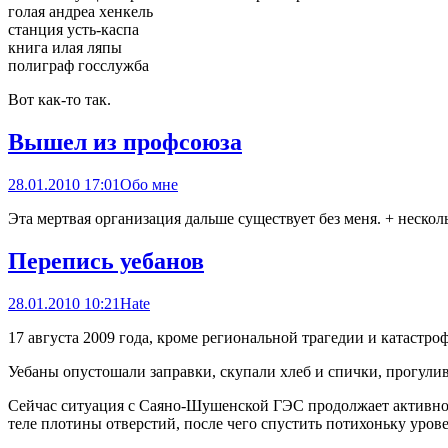
голая андреа хенкель
станция усть-каспа
книга илая ляпы
полиграф госслужба
Вот как-то так.
Вышел из профсоюза
28.01.2010 17:01
Обо мне
Эта мертвая организация дальше существует без меня. + несколь
Перепись уебанов
28.01.2010 10:21
Hate
17 августа 2009 года, кроме региональной трагедии и катастро
Уебаны опустошали заправки, скупали хлеб и спички, прогулива
Сейчас ситуация с Саяно-Шушенской ГЭС продолжает активно и 
теле плотины отверстий, после чего спустить потихоньку уров