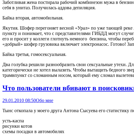
Заботливая жена постирала рабочий комбинезон мужа в бензине
себя в унитаз. Получилась аддова депиляция.
Байка вторая, автомобильная.
Якутия. Шофер перегоняет весной «Урал» по уже тающей реке 
пункту и понимает, что с представителями ГИБДД могут случить
его и просит у коллеги глотнуть немного бензина, чтобы переби
«добрый» шофер грузовика включает электронасос. Готово! Зап
Байка третья, гомосексуальная.
Два голубка решили разнообразить свои сексуальные утехи. Для
категорически не хотел вылазить. Чтобы вытащить бедного зве
трамвпункт со сломанным носом, который ему сломал вылетев
Что пользователи вбивают в поисковик
29.01.2010 08:50
Обо мне
Тынс откопала у моего друга Антона Сысуева его статистику п
усть-каспа
рисунки котов
схемы посадки в автомобилях