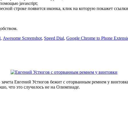
омощью javascript;
ресной строке появится иконка, клик на которую покажет ссылки
добством.
d
,
Awesome Screenshot
,
Speed Dial
,
Google Chrome to Phone Extensi
 зачета Евгений Устюгов бежит с оторванным ремнем у винтовки
ошо, что это случилось не на Олимпиаде.