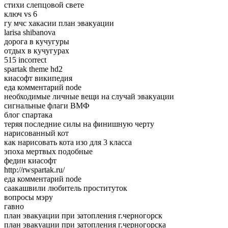
стихи слепцовой свете
ключ vs 6
гу мчс хакасии план эвакуации
larisa shibanova
дорога в кучугуры
отдых в кучугурах
515 incorrect
spartak theme hd2
киасофт википедия
еда комментарий node
необходимые личные вещи на случай эвакуации
сигнальные флаги ВМФ
блог спартака
теряя последние силы на финишную черту
нарисованный кот
как нарисовать кота изо для 3 класса
эпоха мертвых подобные
федин киасофт
http://rwspartak.ru/
еда комментарий node
саакашвили любитель проституток
вопросы мэру
гавно
план эвакуации при затопления г.черногорск
план эвакуации при затопления г.черногорска