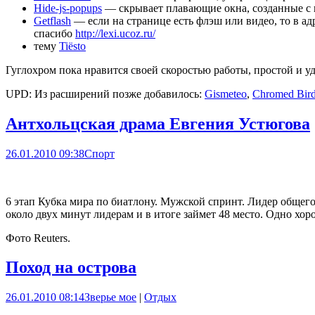
Hide-js-popups
— скрывает плавающие окна, созданные с п
Getflash
— если на странице есть флэш или видео, то в ад
спасибо
http://lexi.ucoz.ru/
тему
Tiësto
Гуглохром пока нравится своей скоростью работы, простой и у
UPD: Из расширений позже добавилось:
Gismeteo
,
Chromed Bir
Антхольцская драма Евгения Устюгова
26.01.2010 09:38
Спорт
6 этап Кубка мира по биатлону. Мужской спринт. Лидер общего
около двух минут лидерам и в итоге займет 48 место. Одно хор
Фото Reuters.
Поход на острова
26.01.2010 08:14
Зверье мое
|
Отдых