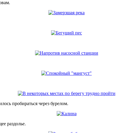
овам.
илось пробираться через бурелом.
ее раздолье.