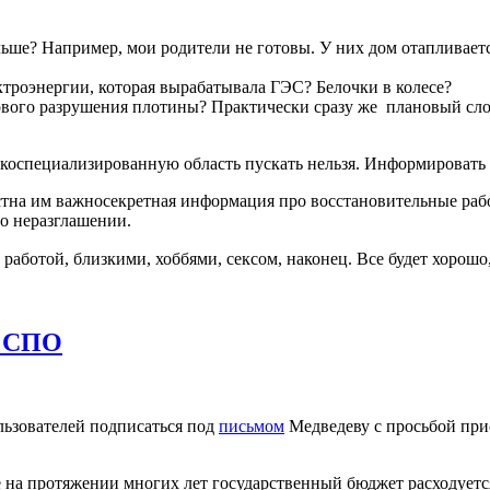
льше? Например, мои родители не готовы. У них дом отапливает
ктроэнергии, которая вырабатывала ГЭС? Белочки в колесе?
нового разрушения плотины? Практически сразу же плановый сл
зкоспециализированную область пускать нельзя. Информировать н
вестна им важносекретная информация про восстановительные р
о неразглашении.
работой, близкими, хоббями, сексом, наконец. Все будет хорошо,
и СПО
ьзователей подписаться под
письмом
Медведеву с просьбой при
е на протяжении многих лет государственный бюджет расходует