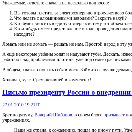
Уважаемые, ответьте сначала на несколько вопросов:
Вы готовы платить за электроэнергию втрое-вчетверо бо
Что делать с алюминиевыми заводами? Закрыть нахуй?
Кто будет вносить в единую энергосистему тот объем эле
Кто-нибудь имеет представление о ходе проведения пла
находите?
Ломать или не ломать — решать не нам. Простой народ в эту у
А еще некоторые уебаны ходят и надувают губы. Дескать, из
работают над проблемами плотины уже под семью расписками 
В общем, хватит сношать себя в моск. Займитесь лучше делами, 
Холивар, хуле. Срем активней в комментах!
Письмо президенту России о внедрени
27.01.2010 19:21
IT
Брат по разуму,
Валерий Шибанов
, в своем блоге
призывает
пол
учреждениях.
Наша же страна, к сожалению, пошла по иному пути. Уж