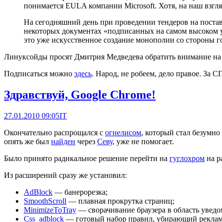
понимается EULA компании Microsoft. Хотя, на наш взгляд
На сегодняшний день при проведении тендеров на постав
некоторых документах «подписанных на самом высоком у
это уже искусственное создание монополии со стороны гос
Линуксойды просят Дмитрия Медведева обратить внимание н
Подписаться можно
здесь
. Народ, не робеем, дело правое. За С
Здравствуй, Google Chrome!
27.01.2010 09:05
IT
Окончательно распрощался с
огнелисом
, который стал безумно
опять же был
найден
через
Севу
, уже не помогает.
Было принято радикальное решение перейти на
гуглохром
на р
Из расширений сразу же установил:
AdBlock
— банерорезка;
SmoothScroll
— плавная прокрутка страниц;
MinimizeToTray
— сворачивание браузера в область увед
Css_adblock
— готовый набор правил, убирающий реклам