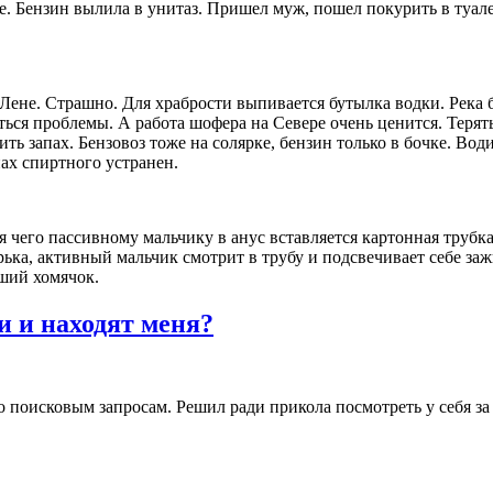
. Бензин вылила в унитаз. Пришел муж, пошел покурить в туале
Лене. Страшно. Для храбрости выпивается бутылка водки. Река 
ся проблемы. А работа шофера на Севере очень ценится. Терять 
ть запах. Бензовоз тоже на солярке, бензин только в бочке. Води
ах спиртного устранен.
 чего пассивному мальчику в анус вставляется картонная трубка 
рька, активный мальчик смотрит в трубу и подсвечивает себе за
ший хомячок.
и и находят меня?
о поисковым запросам. Решил ради прикола посмотреть у себя за