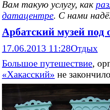
Вам такую услугу, как
раз
датацентре
. С нами над
Арбатский музей под
17.06.2013 11:28
Отдых
Большое путешествие
, о
«Хакасский»
не закончило