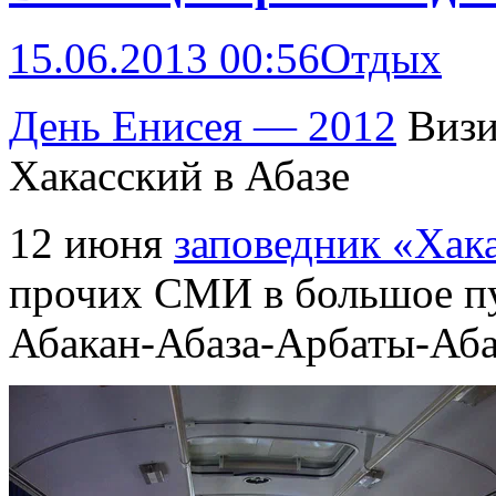
15.06.2013 00:56
Отдых
День Енисея — 2012
Визи
Хакасский в Абазе
12 июня
заповедник «Хак
прочих СМИ в большое п
Абакан-Абаза-Арбаты-Аба