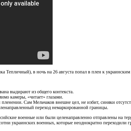
ка Тепличный), в ночь на 26 августа попал в плен к украинским
Ивана выдирают из общего контекста.
мимо камеры, «читает» глазами.
 пленении. Сам Мельчаков внешне цел, не избит, синяки отсутст
целенаправленный переход немаркированной границы.
оссийские военные или были целенаправленно отправлены на те
 сотни украинских военных, которые неоднократно переходили г