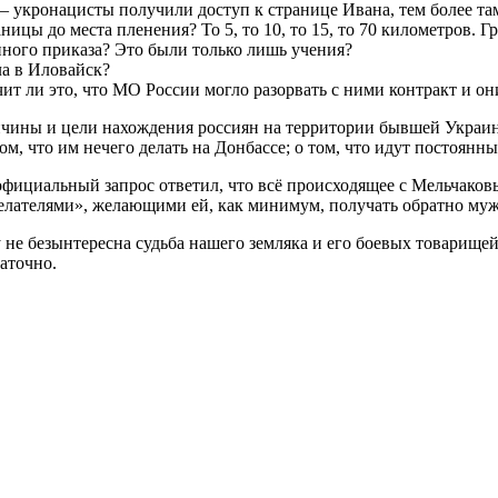
укронацисты получили доступ к странице Ивана, тем более там 
ницы до места пленения? То 5, то 10, то 15, то 70 километров.
нного приказа? Это были только лишь учения?
ла в Иловайск?
ит ли это, что МО России могло разорвать с ними контракт и о
ричины и цели нахождения россиян на территории бывшей Укра
том, что им нечего делать на Донбассе; о том, что идут постоянн
официальный запрос ответил, что всё происходящее с Мельчаковы
елателями», желающими ей, как минимум, получать обратно муж
 не безынтересна судьба нашего земляка и его боевых товарищей
таточно.