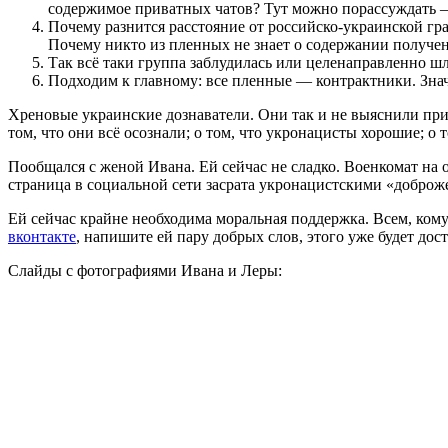
содержимое приватных чатов? Тут можно порассуждать — 
Почему разнится расстояние от российско-украинской гра
Почему никто из пленных не знает о содержании получе
Так всё таки группа заблудилась или целенаправленно ш
Подходим к главному: все пленные — контрактники. Знач
Хреновые украинские дознаватели. Они так и не выяснили п
том, что они всё осознали; о том, что укронацисты хорошие; о 
Пообщался с женой Ивана. Ей сейчас не сладко. Военкомат на 
страница в социальной сети засрата укронацистскими «доброж
Ей сейчас крайне необходима моральная поддержка. Всем, кому
вконтакте
, напишите ей пару добрых слов, этого уже будет дос
Слайды с фотографиями Ивана и Леры: