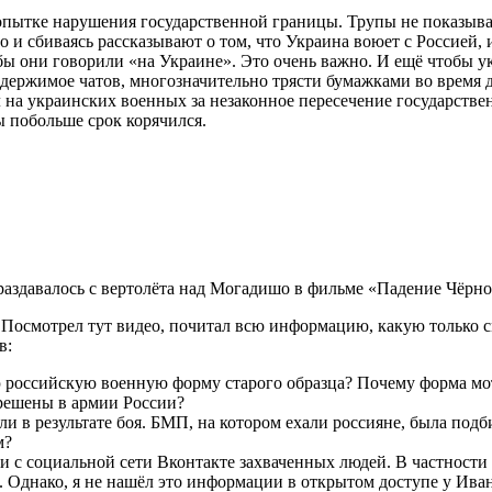
попытке нарушения государственной границы. Трупы не показыва
о и сбиваясь рассказывают о том, что Украина воюет с Россией, 
обы они говорили «на Украине». Это очень важно. И ещё чтобы у
одержимое чатов, многозначительно трясти бумажками во время 
 на украинских военных за незаконное пересечение государстве
ы побольше срок корячился.
аздавалось с вертолёта над Могадишо в фильме «Падение Чёрно
. Посмотрел тут видео, почитал всю информацию, какую только 
в:
российскую военную форму старого образца? Почему форма мото
зрешены в армии России?
ли в результате боя. БМП, на котором ехали россияне, была по
м?
 с социальной сети Вконтакте захваченных людей. В частности 
 Однако, я не нашёл это информации в открытом доступе у Ива