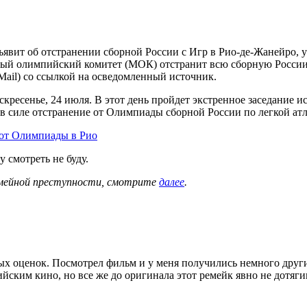
вит об отстранении сборной России с Игр в Рио-де-Жанейро, уз
ый олимпийский комитет (МОК) отстранит всю сборную России 
Mail) со ссылкой на осведомленный источник.
скресенье, 24 июля. В этот день пройдет экстренное заседание
в силе отстранение от Олимпиады сборной России по легкой атл
от Олимпиады в Рио
 смотреть не буду.
семейной преступности, смотрите
далее
.
ых оценок. Посмотрел фильм и у меня получились немного друг
йским кино, но все же до оригинала этот ремейк явно не дотяги