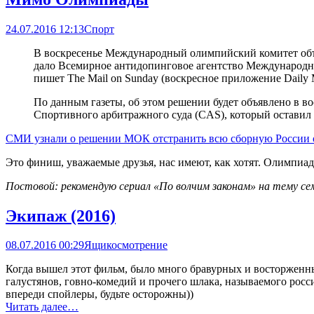
24.07.2016 12:13
Спорт
В воскресенье Международный олимпийский комитет объя
дало Всемирное антидопинговое агентство Международн
пишет The Mail on Sunday (воскресное приложение Daily 
По данным газеты, об этом решении будет объявлено в во
Спортивного арбитражного суда (CAS), который оставил 
СМИ узнали о решении МОК отстранить всю сборную России 
Это финиш, уважаемые друзья, нас имеют, как хотят. Олимпиаду
Постовой: рекомендую сериал «По волчим законам» на тему 
Экипаж (2016)
08.07.2016 00:29
Ящикосмотрение
Когда вышел этот фильм, было много бравурных и восторженн
галустянов, говно-комедий и прочего шлака, называемого росси
впереди спойлеры, будьте осторожны))
Читать далее…