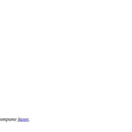
смотрите
далее
.