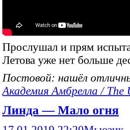
Прослушал и прям испыта
Летова уже нет больше дес
Постовой: нашёл отличны
Академия Амбрелла / The 
Линда — Мало огня
17.01.2019 22:20
Мьюзик