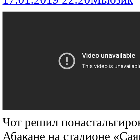
Чот решил понастальгиров
Абакане на стадионе «Сая