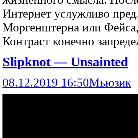
Интернет услужливо пре
Моргенштерна или Фейса,
Контраст конечно запреде
Slipknot — Unsainted
08.12.2019 16:50
Мьюзик