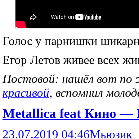
Голос у парнишки шикар
Егор Летов живее всех жи
Постовой: нашёл вот по 
красивой
, вспомнил молод
Metallica feat Кино —
23.07.2019 04:46
Мьюзик