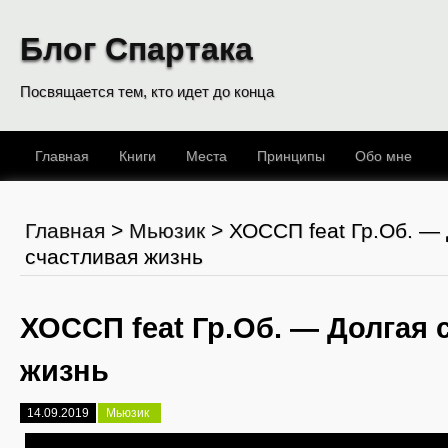
Блог Спартака
Посвящается тем, кто идет до конца
Главная
Книги
Места
Принципы
Обо мне
Главная
>
Мьюзик
>
ХОССП feat Гр.Об. —
счастливая жизнь
ХОССП feat Гр.Об. — Долгая 
жизнь
14.09.2019
Мьюзик