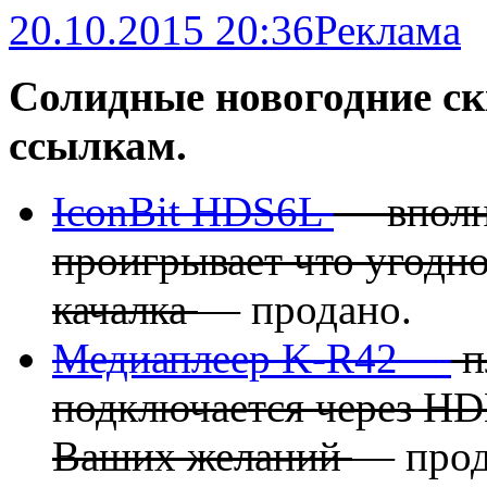
20.10.2015 20:36
Реклама
Солидные новогодние ск
ссылкам.
IconBit HDS6L
— вполн
проигрывает что угодно
качалка
— продано.
Медиаплеер K-R42 —
п
подключается через HDM
Ваших желаний
— прод