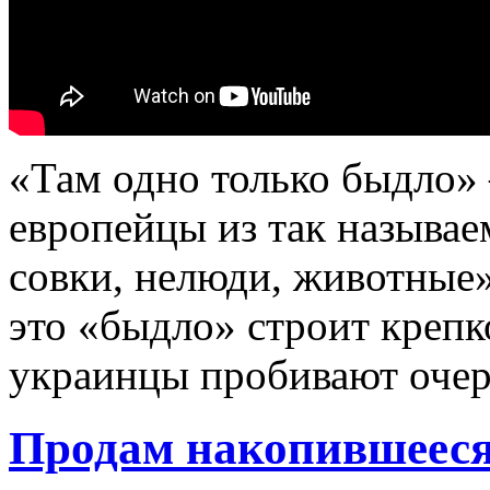
«Там одно только быдло»
европейцы из так называ
совки, нелюди, животные»
это «быдло» строит крепко
украинцы пробивают очер
Продам накопившеес