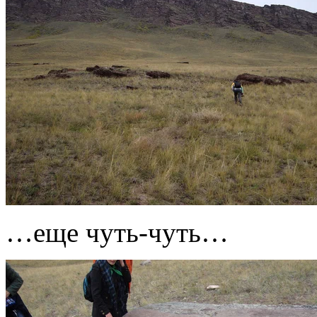
…еще чуть-чуть…