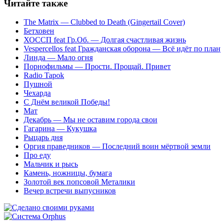
Читайте также
The Matrix — Clubbed to Death (Gingertail Cover)
Бетховен
ХОССП feat Гр.Об. — Долгая счастливая жизнь
Vespercellos feat Гражданская оборона — Всё идёт по план
Линда — Мало огня
Порнофильмы — Прости. Прощай. Привет
Radio Tapok
Пушной
Чехарда
С Днём великой Победы!
Мат
Декабрь — Мы не оставим города свои
Гагарина — Кукушка
Рыцарь дня
Оргия праведников — Последний воин мёртвой земли
Про еду
Мальчик и рысь
Камень, ножницы, бумага
Золотой век попсовой Металики
Вечер встречи выпусников