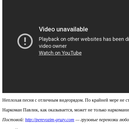
Неплохая песня с отличным видеорядом. По крайней мере не ст
Наркоман Павлик, как оказывается, может не только наркомани
Постовой:
http://perevozim-gruzy.com
— грузовые перевозки любо