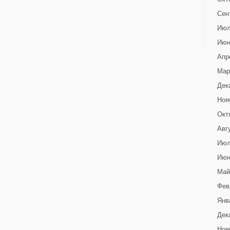
Сен
Июл
Июн
Апр
Мар
Дек
Ноя
Окт
Авг
Июл
Июн
Май
Фев
Янв
Дек
Ноя