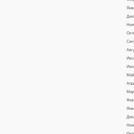
Янв
Дек
Ноя
Окт
Сен
Авг
Июл
Июн
Май
Апр
Мар
Фев
Янв
Дек
Ноя
Окт