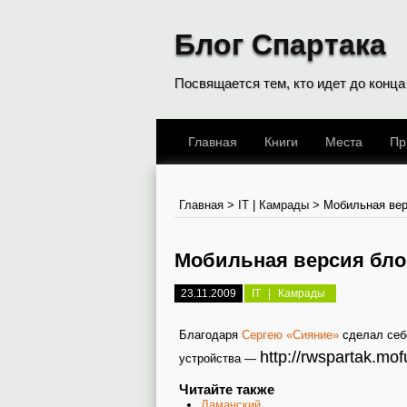
Блог Спартака
Посвящается тем, кто идет до конца
Главная
Книги
Места
Пр
Главная
>
IT
|
Камрады
>
Мобильная вер
Мобильная версия бло
23.11.2009
IT
|
Камрады
Благодаря
Сергею «Сияние»
сделал се
http://rwspartak.mo
устройства —
Читайте также
Даманский