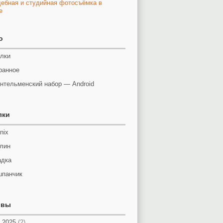
o
лки
ранное
нтельменский набор — Android
лки
nix
лин
адка
панчик
ивы
 2025
(2)