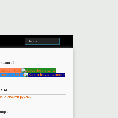
ишись!
екты
тнеры