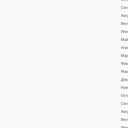
Сен
Авг
Июл
Июн
Май
Апр
Мар
Фев
Янв
Дек
Ноя
Окт
Сен
Авг
Июл
Июн