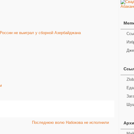
Mem
России не выиграл у сборной Азербайджана
Ссы
Изб
Дже
Ссы
Zlob
м
Еда
Заг
Шуш
Последнюю волю Набокова не исполнили
Арх
Май