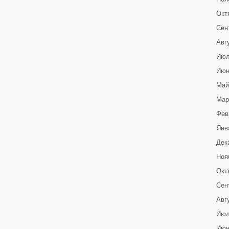
Окт
Сен
Авг
Июл
Июн
Май
Мар
Фев
Янв
Дек
Ноя
Окт
Сен
Авг
Июл
Июн