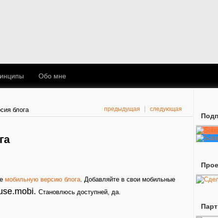
инципы
Обо мне
|
предыдущая
следующая
сия блога
Подп
га
Про
бе
мобильную версию блога
. Добавляйте в свои мобильные
fuse.mobi.
Становлюсь доступней, да.
Пар