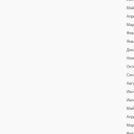
Май
Апр
Мар
Фев
Янв
Дек
Ноя
Окт
Сен
Авг
Июл
Июн
Май
Апр
Мар
Фев