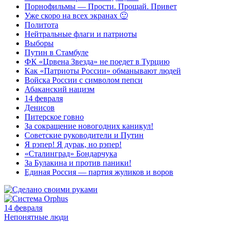
Порнофильмы — Прости. Прощай. Привет
Уже скоро на всех экранах 🙂
Политота
Нейтральные флаги и патриоты
Выборы
Путин в Стамбуле
ФК «Црвена Звезда» не поедет в Турцию
Как «Патриоты России» обманывают людей
Войска России с символом пепси
Абаканский нацизм
14 февраля
Денисов
Питерское говно
За сокращение новогодних каникул!
Советские руководители и Путин
Я рэпер! Я дурак, но рэпер!
«Сталинград» Бондарчука
За Булакина и против паники!
Единая Россия — партия жуликов и воров
14 февраля
Непонятные люди