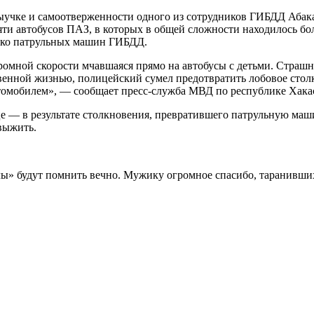
ыучке и самоотверженности одного из сотрудников ГИБДД Абака
яти автобусов ПАЗ, в которых в общей сложности находилось бо
лько патрульных машин ГИБДД.
ромной скорости мчавшаяся прямо на автобусы с детьми. Страшн
енной жизнью, полицейский сумел предотвратить лобовое столкн
томобилем», — сообщает пресс-служба МВД по республике Хака
е — в результате столкновения, превратившего патрульную маш
 выжить.
озлы» будут помнить вечно. Мужику огромное спасибо, таранивши