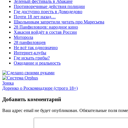
Зеленый фестиваль в Абакане
Противоречивые действия полиции
Где доступно поесть в Домодедово
Почти 18 лет назад…
Школьникам запретили читать про Маресьева
28 Панфиловцев: народное кино
Хакасия войдёт в состав России
Моторола
28 панфиловцев
Не всё так однозначно
Интернет-клубы
Где искать грибы?
Ожидание и реальность
Зонка
Доренко о Роскомнадзоре (строго 18+)
Добавить комментарий
Ваш адрес email не будет опубликован.
Обязательные поля пом