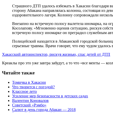
Страшного ДТП удалось избежать в Хакасии благодаря в
сторону Абакана направлялась колонна, состоящая из дев
оздоровительного лагеря. Колонну сопровождали неско
Внезапно на встречную полосу вылетела иномарка, на ог
Косолапову. «Мгновенно оценив ситуацию, рискуя собств
встречную полосу иномарке он преградил служебным ав
Полицейский находится в Абаканской городской больниц
серьезные травмы. Врачи говорят, что ему чудом удалось
Хакасский автоинспектор, рискуя жизнью, спас детей от ДТП
Креаклы про это уже завтра забудут, а то что «все менты — к
Читайте также
Томичка в Хакасии
Что творится с погодой?
Классное лето
Усиление мер безопасности в детских садах
Валентин Коновалов
Советский «Рэмбо»
Салют в день города Абакан — 2018