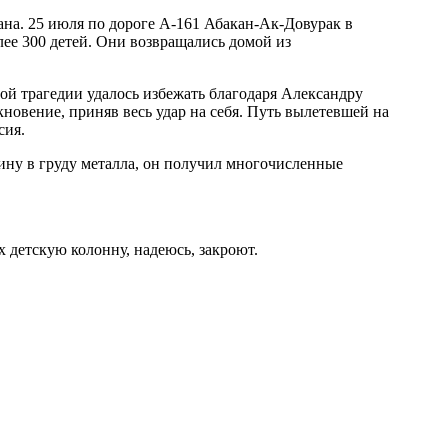
на. 25 июля по дороге А-161 Абакан-Ак-Довурак в
лее 300 детей. Они возвращались домой из
ой трагедии удалось избежать благодаря Александру
овение, приняв весь удар на себя. Путь вылетевшей на
сия.
ину в груду металла, он получил многочисленные
х детскую колонну, надеюсь, закроют.