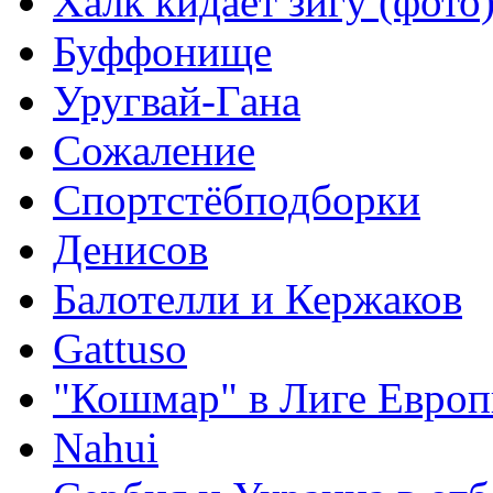
Халк кидает зигу (фото
Буффонище
Уругвай-Гана
Сожаление
Спортстёбподборки
Денисов
Балотелли и Кержаков
Gattuso
"Кошмар" в Лиге Евро
Nahui