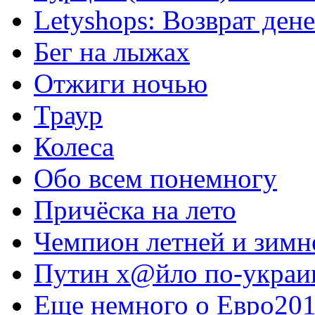
Letyshops: Возврат дене
Бег на лыжах
Отжиги ночью
Траур
Колеса
Обо всем понемногу
Причёска на лето
Чемпион летней и зим
Путин х@йло по-украи
Еще немного о Евро20