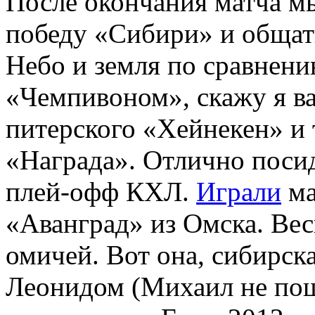
После окончания матча м
победу «Сибири» и общат
Небо и земля по сравнен
«Чемпивоном», скажу я ва
питерского «Хейнекен» и 
«Награда». Отлично поси
плей-офф КХЛ.
Играли
ма
«Аванград» из Омска. Весь
омичей. Вот она, сибирск
Леонидом (Михаил не пош