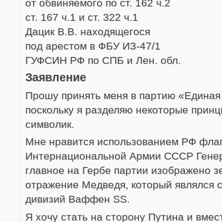
от обвиняемого по ст. 162 ч.2
ст. 167 ч.1 и ст. 322 ч.1
Дацик В.В. находящегося
под арестом в ФБУ ИЗ-47/1
ГУФСИН РФ по СПБ и Лен. обл.
Заявление
Прошу принять меня в партию «Единая
поскольку я разделяю некоторые принц
символик.
Мне нравится использованием РФ флаг
Интернациональной Армии СССР Генер
главное на Гербе партии изображено з
отражение Медведя, который являлся 
дивизий Ваффен SS.
Я хочу стать на сторону Путина и вмес