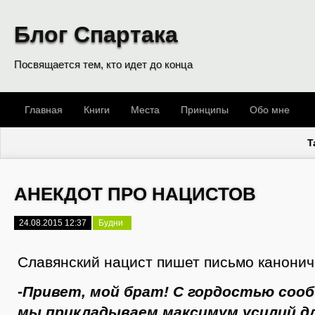
Блог Спартака
Посвящается тем, кто идет до конца
Главная
Книги
Места
Принципы
Обо мне
T
АНЕКДОТ ПРО НАЦИСТОВ
24.08.2015 12:37
Будни
Славянский нацист пишет письмо канонич
-Привет, мой брат! С гордостью соо
мы прикладываем максимум усилий д