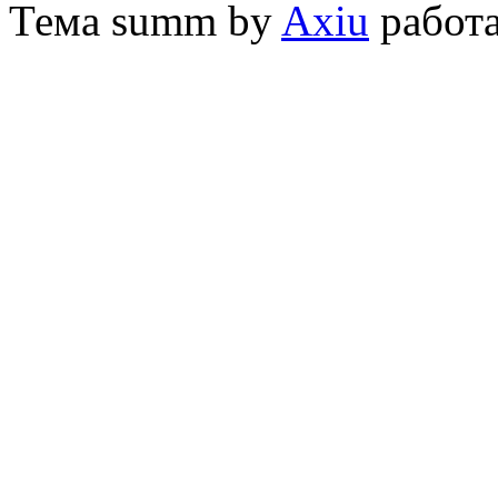
Тема
summ by
Axiu
работа