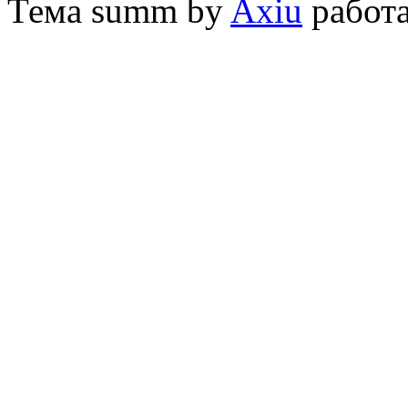
Тема
summ by
Axiu
работа