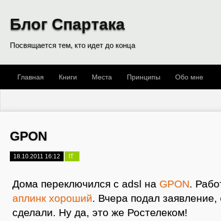
Блог Спартака
Посвящается тем, кто идет до конца
Главная
Книги
Места
Принципы
Обо мне
GPON
18.10.2011 16:12
IT
Дома переключился с adsl на
GPON
. Рабо
аплинк хороший
. Вчера подал заявление,
сделали. Ну да, это же Ростелеком!