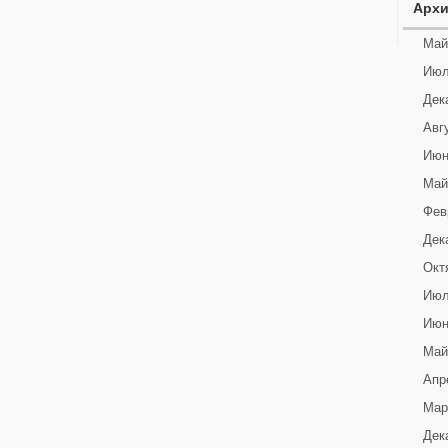
Арх
Май
Июл
Дек
Авг
Июн
Май
Фев
Дек
Окт
Июл
Июн
Май
Апр
Мар
Дек