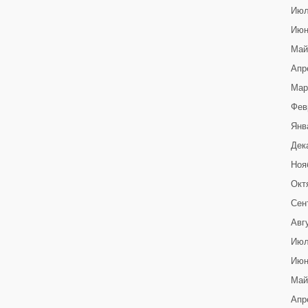
Июл
Июн
Май
Апр
Мар
Фев
Янв
Дек
Ноя
Окт
Сен
Авг
Июл
Июн
Май
Апр