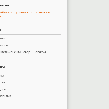
тнеры
o
лки
ранное
нтельменский набор — Android
лки
nix
лин
адка
панчик