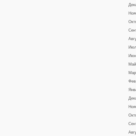
Дек
Ноя
Окт
Сен
Авг
Июл
Июн
Май
Мар
Фев
Янв
Дек
Ноя
Окт
Сен
Авг