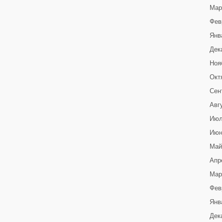
Мар
Фев
Янв
Дек
Ноя
Окт
Сен
Авг
Июл
Июн
Май
Апр
Мар
Фев
Янв
Дек