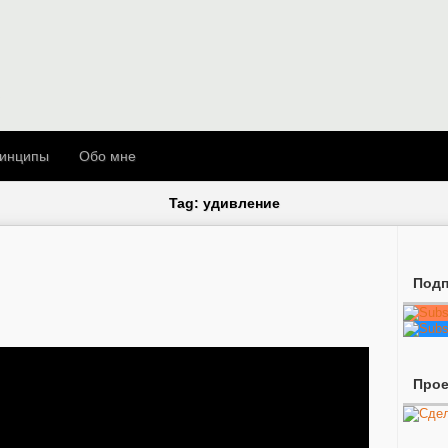
инципы
Обо мне
Tag: удивление
Подп
Про