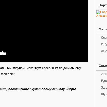
Пар
Mem
Ссы
Изб
Дже
Ссы
кальным клоуном, максимум способным по дебильному
teen spirit.
Zlob
Еда
Заг
айт, посвященный культовому сериалу «Игры
Шуш