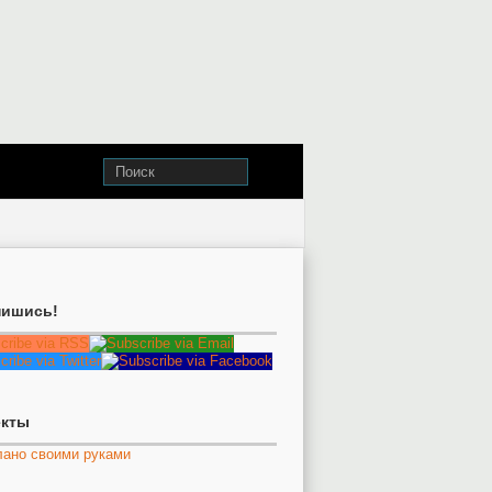
ишись!
екты