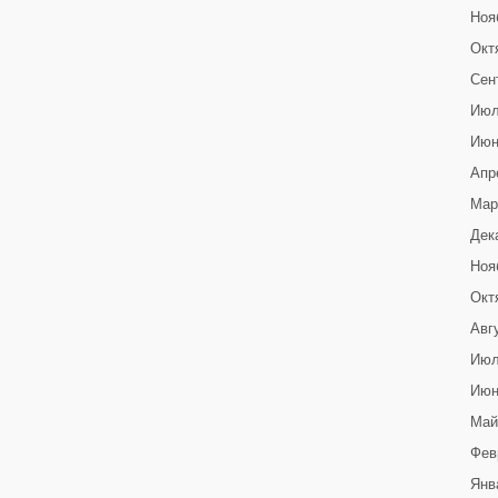
Ноя
Окт
Сен
Июл
Июн
Апр
Мар
Дек
Ноя
Окт
Авг
Июл
Июн
Май
Фев
Янв