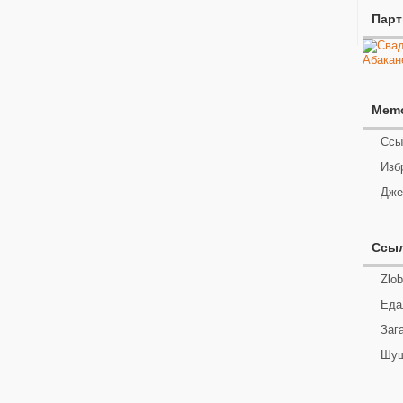
Пар
Mem
Ссы
Изб
Дже
Ссы
Zlob
Еда
Заг
Шуш