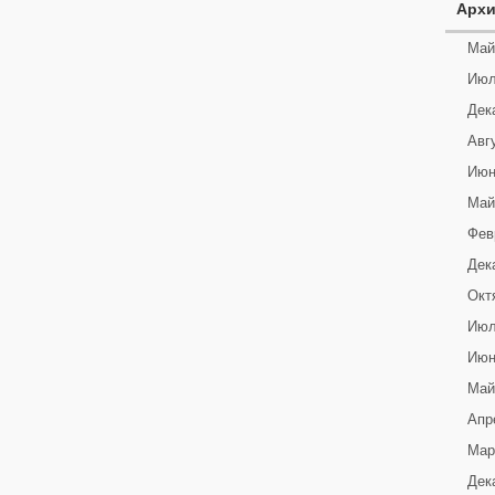
Арх
Май
Июл
Дек
Авг
Июн
Май
Фев
Дек
Окт
Июл
Июн
Май
Апр
Мар
Дек