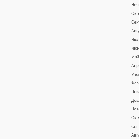
Ноя
Окт
Сен
Авг
Июл
Июн
Май
Апр
Мар
Фев
Янв
Дек
Ноя
Окт
Сен
Авг