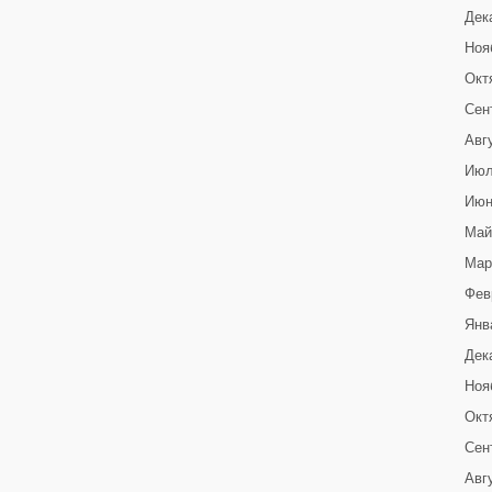
Дек
Ноя
Окт
Сен
Авг
Июл
Июн
Май
Мар
Фев
Янв
Дек
Ноя
Окт
Сен
Авг