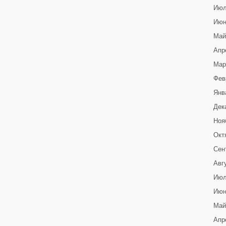
Июл
Июн
Май
Апр
Мар
Фев
Янв
Дек
Ноя
Окт
Сен
Авг
Июл
Июн
Май
Апр