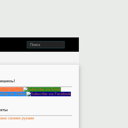
ишись!
екты