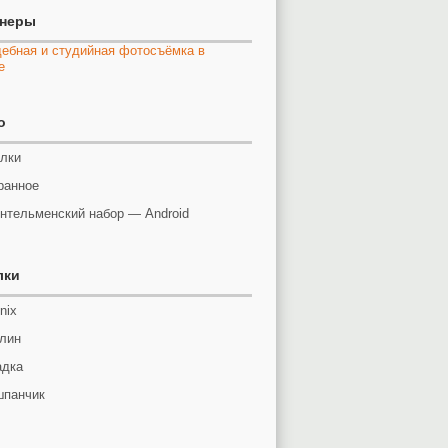
тнеры
o
лки
ранное
нтельменский набор — Android
лки
nix
лин
адка
панчик