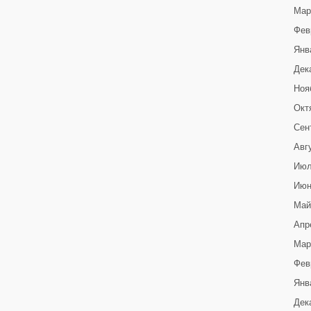
Мар
Фев
Янв
Дек
Ноя
Окт
Сен
Авг
Июл
Июн
Май
Апр
Мар
Фев
Янв
Дек