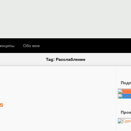
инципы
Обо мне
Tag: Расслабление
Подп
es
Про