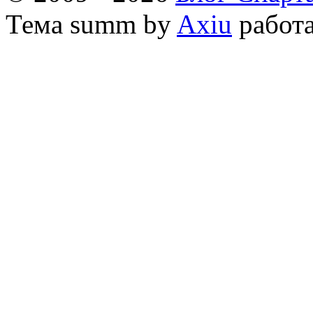
Тема
summ by
Axiu
работа