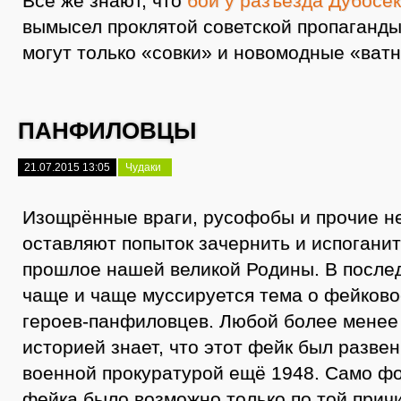
Все же знают, что
бой у разъезда Дубосе
вымысел проклятой советской пропаганды.
могут только «совки» и новомодные «ват
ПАНФИЛОВЦЫ
21.07.2015 13:05
Чудаки
Изощрённые враги, русофобы и прочие н
оставляют попыток зачернить и испоганит
прошлое нашей великой Родины. В после
чаще и чаще муссируется тема о фейково
героев-панфиловцев. Любой более мене
историей знает, что этот фейк был разве
военной прокуратурой ещё 1948. Само ф
фейка было возможно только по той причи