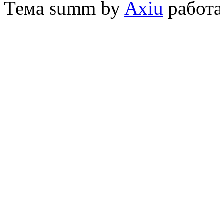
Тема
summ by
Axiu
работа