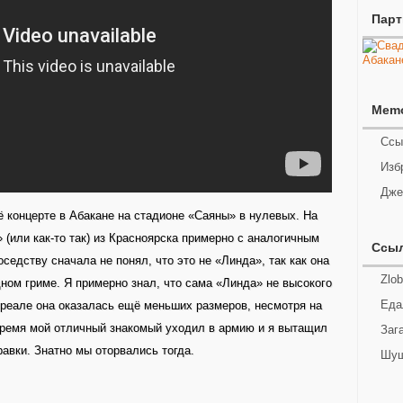
Пар
Mem
Ссы
Изб
Дже
ё концерте в Абакане на стадионе «Саяны» в нулевых. На
 (или как-то так) из Красноярска примерно с аналогичным
Ссы
седству сначала не понял, что это не «Линда», так как она
Zlob
ном гриме. Я примерно знал, что сама «Линда» не высокого
Еда
в реале она оказалась ещё меньших размеров, несмотря на
время мой отличный знакомый уходил в армию и я вытащил
Заг
равки. Знатно мы оторвались тогда.
Шуш