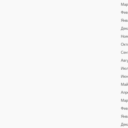
Мар
Фев
Янв
Дек
Ноя
Окт
Сен
Авг
Июл
Июн
Май
Апр
Мар
Фев
Янв
Дек