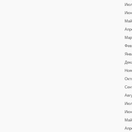
Июл
Июн
Май
Апр
Мар
Фев
Янв
Дек
Ноя
Окт
Сен
Авг
Июл
Июн
Май
Апр