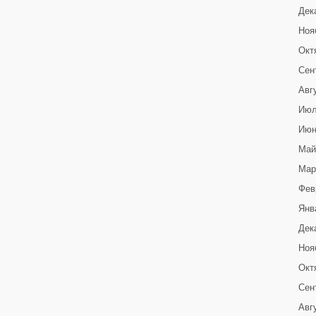
Дек
Ноя
Окт
Сен
Авг
Июл
Июн
Май
Мар
Фев
Янв
Дек
Ноя
Окт
Сен
Авг