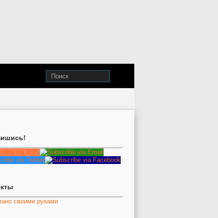
ишись!
екты