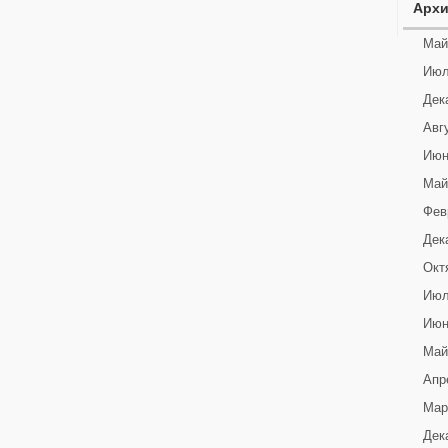
Арх
Май
Июл
Дек
Авг
Июн
Май
Фев
Дек
Окт
Июл
Июн
Май
Апр
Мар
Дек