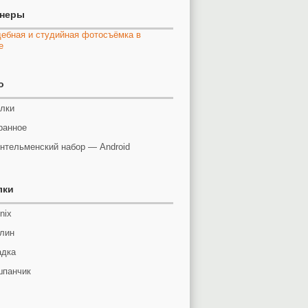
тнеры
o
лки
ранное
нтельменский набор — Android
лки
nix
лин
адка
панчик