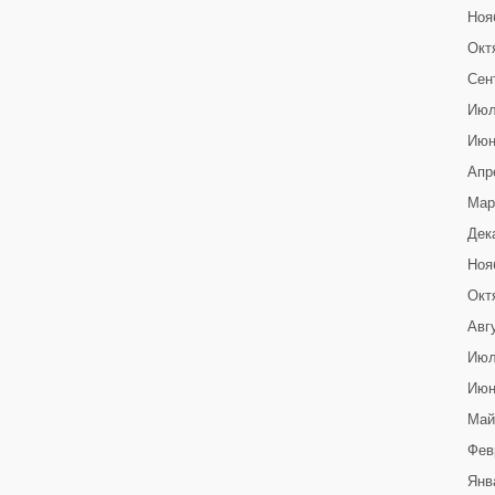
Ноя
Окт
Сен
Июл
Июн
Апр
Мар
Дек
Ноя
Окт
Авг
Июл
Июн
Май
Фев
Янв