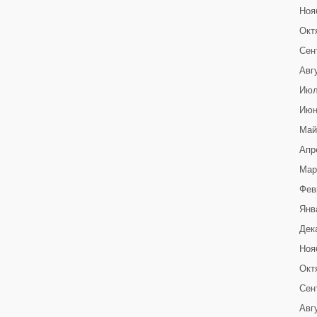
Ноя
Окт
Сен
Авг
Июл
Июн
Май
Апр
Мар
Фев
Янв
Дек
Ноя
Окт
Сен
Авг