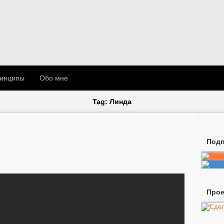
инципы
Обо мне
Tag: Линда
Подп
Про