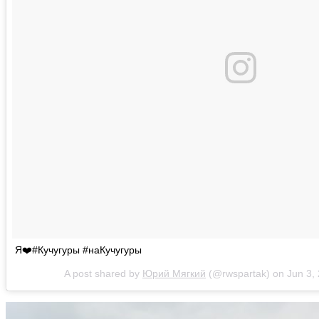
Я❤️#Кучугуры #наКучугуры
A post shared by
Юрий Мягкий
(@rwspartak) on
Jun 3,