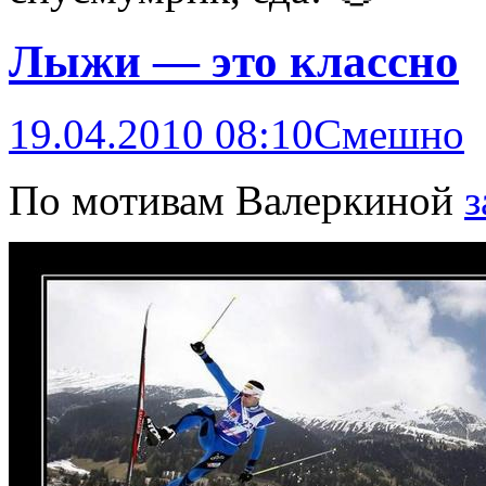
Лыжи — это классно
19.04.2010 08:10
Смешно
По мотивам Валеркиной
з