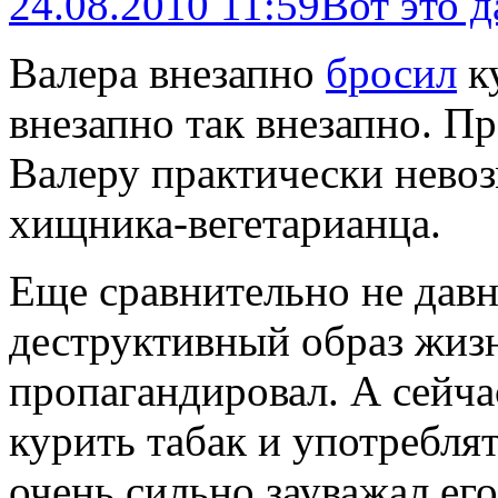
24.08.2010 11:59
Вот это д
Валера внезапно
бросил
ку
внезапно так внезапно. П
Валеру практически невоз
хищника-вегетарианца.
Еще сравнительно не дав
деструктивный образ жизн
пропагандировал. А сейча
курить табак и употребля
очень сильно зауважал его