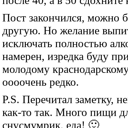
после 40, а в 50 сдохните 
Пост закончился, можно 
другую. Но желание выпит
исключать полностью алко
намерен, изредка буду пр
молодому краснодарскому 
оооочень редко.
P.S. Перечитал заметку, н
как-то так. Много пищи д
снусмумрик, еда! 🙂