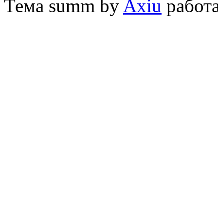
Тема
summ by
Axiu
работа