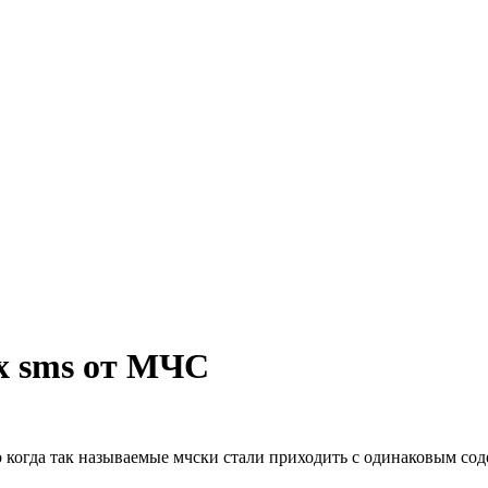
х sms от МЧС
огда так называемые мчски стали приходить с одинаковым содерж