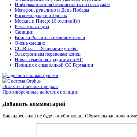
Информационная безопасность на госслужбе
Мегафон, рукалицо и День Победы
Роскомнадзор в отбросах
Москва и Питер: 10 отличий)))
Рекламная пауза
Санкции
Войска России с символом пепси
Очень смешно
CG.Bros. — Я ненавижу тебя!
Электронным переводам конец
Новая семейная традиция на НГ
Полиция с символикой СС Германии
Оглахты: посёлок предков
Противоречивые действия полиции
Добавить комментарий
Ваш адрес email не будет опубликован.
Обязательные поля пом