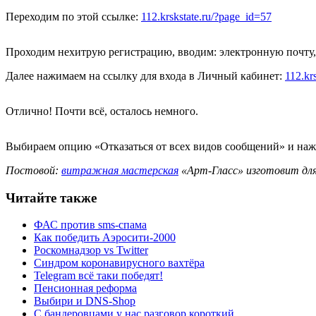
Переходим по этой ссылке:
112.krskstate.ru/?page_id=57
Проходим нехитрую регистрацию, вводим: электронную почту, с
Далее нажимаем на ссылку для входа в Личный кабинет:
112.kr
Отлично! Почти всё, осталось немного.
Выбираем опцию «Отказаться от всех видов сообщений» и наж
Постовой:
витражная мастерская
«Арт-Гласс» изготовит дл
Читайте также
ФАС против sms-спама
Как победить Аэросити-2000
Роскомнадзор vs Twitter
Синдром коронавирусного вахтёра
Telegram всё таки победят!
Пенсионная реформа
Выбири и DNS-Shop
С бандеровцами у нас разговор короткий