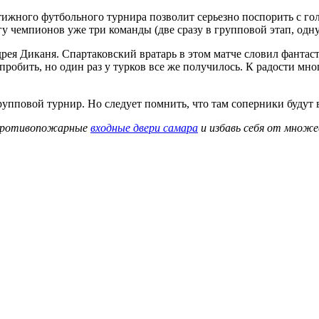
тижного футбольного турнира позволит серьезно поспорить с гол
игу чемпионов уже три команды (две сразу в групповой этап, одн
рея Диканя. Спартаковский вратарь в этом матче словил фантаст
 пробить, но один раз у турков все же получилось. К радости м
рупповой турнир. Но следует помнить, что там соперники будут 
и противопожарные
входные двери самара
и избавь себя от множе