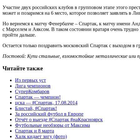
Участие двух российских клубов в групповом этапе этого прес
может и позаримся на 6 место, которое позволяет заявлять в Л
Но вернемся к матчу Фенербахче – Спартак, к матчу имени Анд
с Марселем и Аяксом. В таком состоянии вратаря очень трудно
пройти дальше.
Остается только поздравить московский Спартак с выходом в г
Постовой: Купи стальные, взломостойкие металлические ил
Читайте также
Из первых уст
Лига чемпионов
СуперКомбаров
Спартак — чемпион!
цска — #Спартак, 17.08.2014
Блистай, #Спартак!
За российский футбол в Европе
Отчёт о выезде #Спартак #наКрасноярск
Футбольные необзоры от Максима
Спартак и 8 марта
Халк кидает зигу (фото)