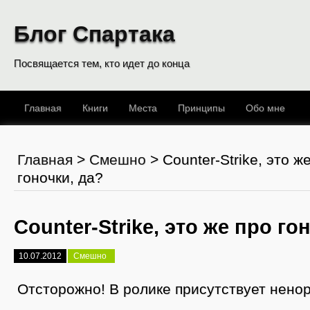
Блог Спартака
Посвящается тем, кто идет до конца
Главная
Книги
Места
Принципы
Обо мне
Главная
>
Смешно
>
Counter-Strike, это ж
гоночки, да?
Counter-Strike, это же про го
10.07.2012
Смешно
Отсторожно! В ролике присутствует нено