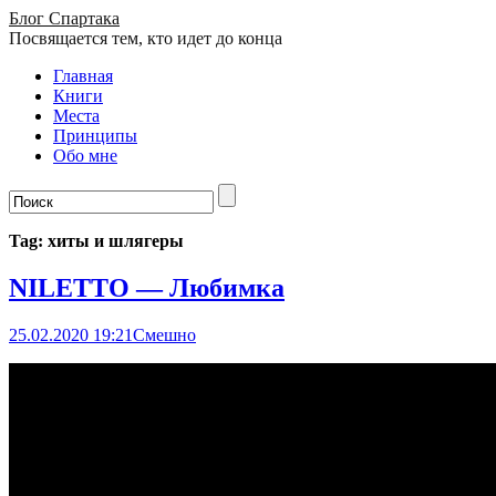
Блог Спартака
Посвящается тем, кто идет до конца
Главная
Книги
Места
Принципы
Обо мне
Tag: хиты и шлягеры
NILETTO — Любимка
25.02.2020 19:21
Смешно