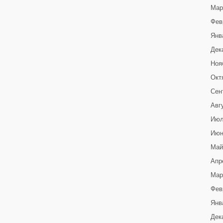
Мар
Фев
Янв
Дек
Ноя
Окт
Сен
Авг
Июл
Июн
Май
Апр
Мар
Фев
Янв
Дек