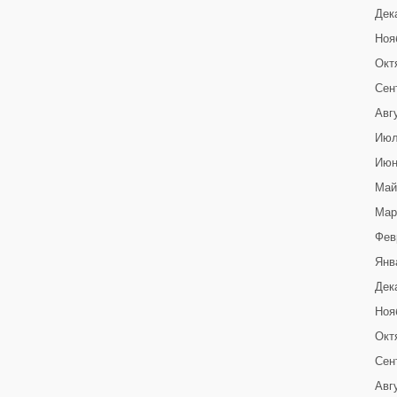
Дек
Ноя
Окт
Сен
Авг
Июл
Июн
Май
Мар
Фев
Янв
Дек
Ноя
Окт
Сен
Авг