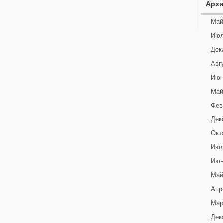
Арх
Май
Июл
Дек
Авг
Июн
Май
Фев
Дек
Окт
Июл
Июн
Май
Апр
Мар
Дек