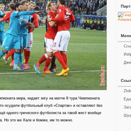
Пар
Mem
Ссы
Изб
Дже
Ссы
Zlob
пионата мира, кидает зигу на матче 9 тура Чемпионата
Еда
-то осудили футбольный клуб «Спартак» и оставляют без
Заг
ещё одного греческого футболиста за такой жест вообще
Шуш
. Но это же Халк и бомжи, им то можно.