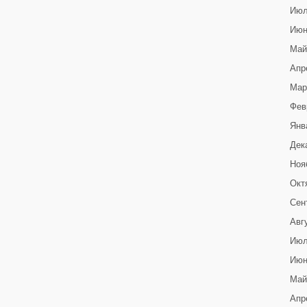
Июл
Июн
Май
Апр
Мар
Фев
Янв
Дек
Ноя
Окт
Сен
Авг
Июл
Июн
Май
Апр