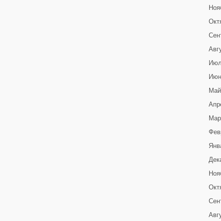
Ноя
Окт
Сен
Авг
Июл
Июн
Май
Апр
Мар
Фев
Янв
Дек
Ноя
Окт
Сен
Авг