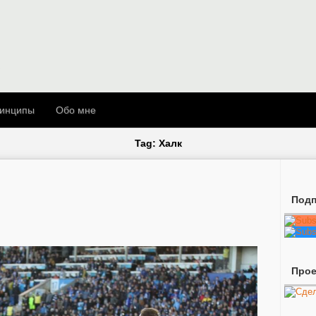
инципы
Обо мне
Tag: Халк
Подп
Про