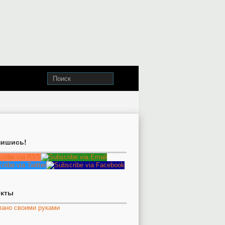
ишись!
екты