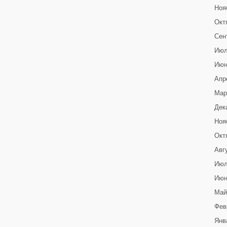
Ноя
Окт
Сен
Июл
Июн
Апр
Мар
Дек
Ноя
Окт
Авг
Июл
Июн
Май
Фев
Янв