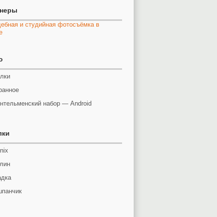
тнеры
o
лки
ранное
нтельменский набор — Android
лки
nix
лин
адка
панчик