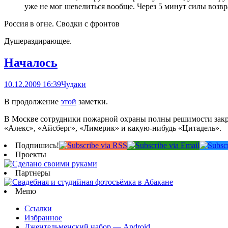
уже не мог шевелиться вообще. Через 5 минут силы возвра
Россия в огне. Сводки с фронтов
Душераздирающее.
Началось
10.12.2009 16:39
Чудаки
В продолжение
этой
заметки.
В Москве сотрудники пожарной охраны полны решимости закры
«Алекс», «Айсберг», «Лимерик» и какую-нибудь «Цитадель».
Подпишись!
Проекты
Партнеры
Memo
Ссылки
Избранное
Джентельменский набор — Android