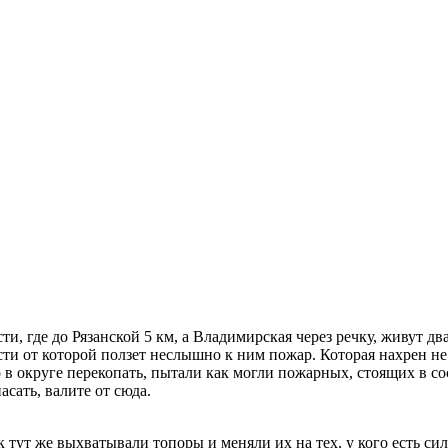
ти, где до Рязанской 5 км, а Владимирская через речку, живут д
сти от которой ползет неслышно к ним пожар. Которая нахрен не 
 в округе перекопать, пытали как могли пожарных, стоящих в с
асать, валите от сюда.
к тут же выхватывали топоры и меняли их на тех, у кого есть си