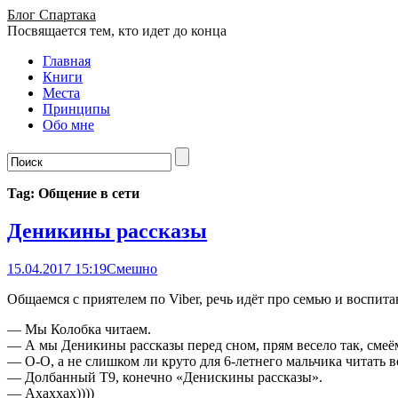
Блог Спартака
Посвящается тем, кто идет до конца
Главная
Книги
Места
Принципы
Обо мне
Tag: Общение в сети
Деникины рассказы
15.04.2017 15:19
Смешно
Общаемся с приятелем по Viber, речь идёт про семью и воспита
— Мы Колобка читаем.
— А мы Деникины рассказы перед сном, прям весело так, смеё
— О-О, а не слишком ли круто для 6-летнего мальчика читать 
— Долбанный Т9, конечно «Денискины рассказы».
— Ахаххах))))