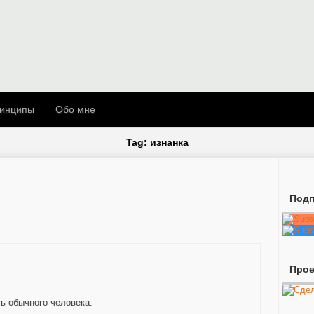
инципы
Обо мне
Tag: изнанка
Подп
Про
ь обычного человека.