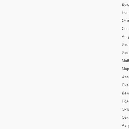
Дек
Ноя
Окт
Сен
Авг
Июл
Июн
Май
Мар
Фев
Янв
Дек
Ноя
Окт
Сен
Авг