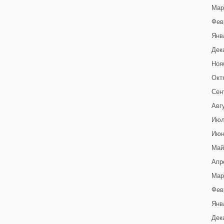
Мар
Фев
Янв
Дек
Ноя
Окт
Сен
Авг
Июл
Июн
Май
Апр
Мар
Фев
Янв
Дек