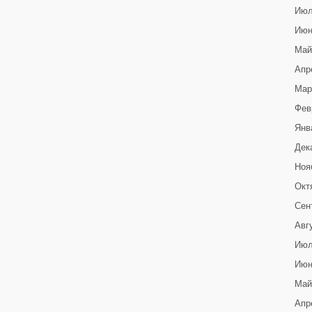
Июл
Июн
Май
Апр
Мар
Фев
Янв
Дек
Ноя
Окт
Сен
Авг
Июл
Июн
Май
Апр