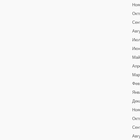
Ноя
Окт
Сен
Авг
Июл
Июн
Май
Апр
Мар
Фев
Янв
Дек
Ноя
Окт
Сен
Авг