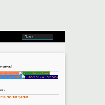
ишись!
екты