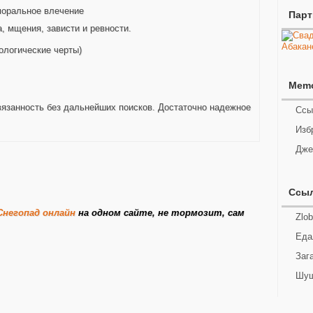
-моральное влечение
Пар
а, мщения, зависти и ревности.
ологические черты)
Mem
вязанность без дальнейших поисков. Достаточно надежное
Ссы
Изб
Дже
Ссы
 Снегопад онлайн
на одном сайте, не тормозит, сам
Zlob
Еда
Заг
Шуш