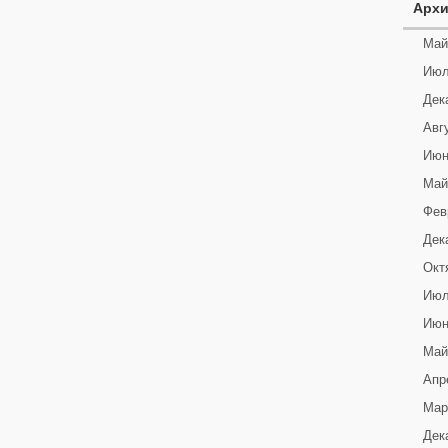
Арх
Май
Июл
Дек
Авг
Июн
Май
Фев
Дек
Окт
Июл
Июн
Май
Апр
Мар
Дек