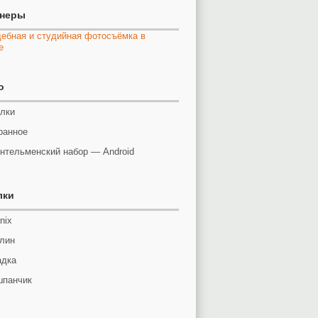
тнеры
o
лки
ранное
нтельменский набор — Android
лки
nix
лин
адка
панчик