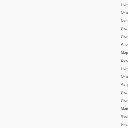
Ноя
Окт
Сен
Июл
Июн
Апр
Мар
Дек
Ноя
Окт
Авг
Июл
Июн
Май
Фев
Янв