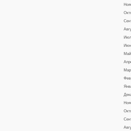
Ноя
Окт
Сен
Авг
Июл
Июн
Май
Апр
Мар
Фев
Янв
Дек
Ноя
Окт
Сен
Авг