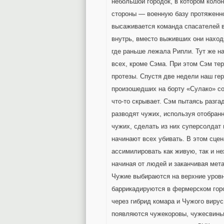
небольшой городок, в котором коло
стороны — военную базу протяженно
высаживается команда спасателей в
внутрь, вместо выживших они наход
где раньше лежала Рипли. Тут же н
всех, кроме Сэма. При этом Сэм тер
протезы. Спустя две недели наш гер
произошедших на борту «Сулако» соб
что-то скрывает. Сэм пытаясь разга
разводят чужих, используя отобран
чужих, сделать из них суперсолдат
начинают всех убивать. В этом сце
ассимилировать как живую, так и не
начиная от людей и заканчивая мет
Чужие выбираются на верхние уров
баррикадируются в фермерском гор
через гибрид комара и Чужого виру
появляются чужекоровы, чужесвиньи