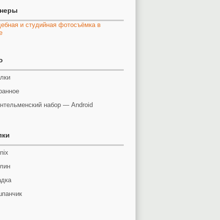
тнеры
o
лки
ранное
нтельменский набор — Android
лки
nix
лин
адка
панчик