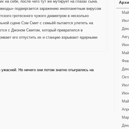
х на себе, после чего тут же мутирует на глазах сына.
Арх
 звезды» подвергается заражению инопланетным вирусом
Май
нтского гротескного чужого диаметром в несколько
Июл
ьной сцене Сэм Смит с семьёй пытается улететь на
Дек
ются с Джоном Смитом, который превратился в
Авг
аривает его отпустить их и станцию взрывают ядерными
Июн
Май
Фев
Дек
 ужасней. Но ничего они потом знатно отыгрались на
Окт
Июл
Июн
Май
Апр
Мар
Дек