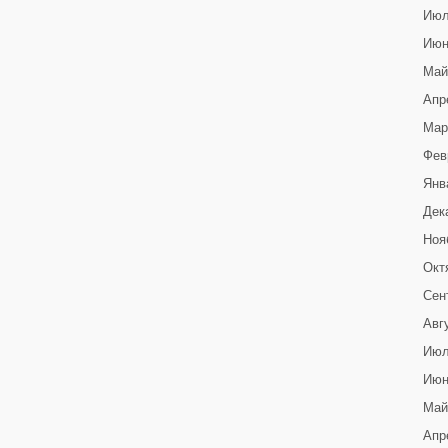
Июл
Июн
Май
Апр
Мар
Фев
Янв
Дек
Ноя
Окт
Сен
Авг
Июл
Июн
Май
Апр