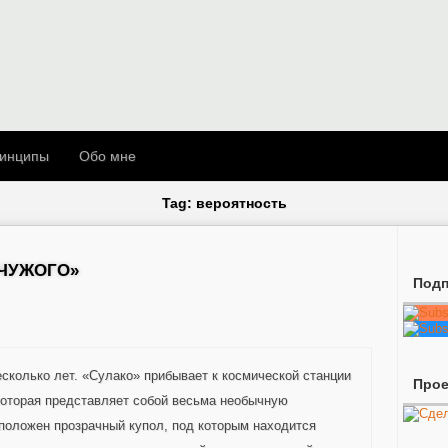
инципы
Обо мне
Tag: вероятность
«ЧУЖОГО»
Подп
сколько лет. «Сулако» прибывает к космической станции
Про
которая представляет собой весьма необычную
сположен прозрачный купол, под которым находится