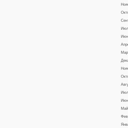
Ноя
Окт
Сен
Июл
Июн
Апр
Мар
Дек
Ноя
Окт
Авг
Июл
Июн
Май
Фев
Янв