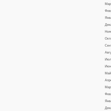
Мар
Фев
Янв
Дек
Ноя
Окт
Сен
Авг
Июл
Июн
Май
Апр
Мар
Фев
Янв
Дек