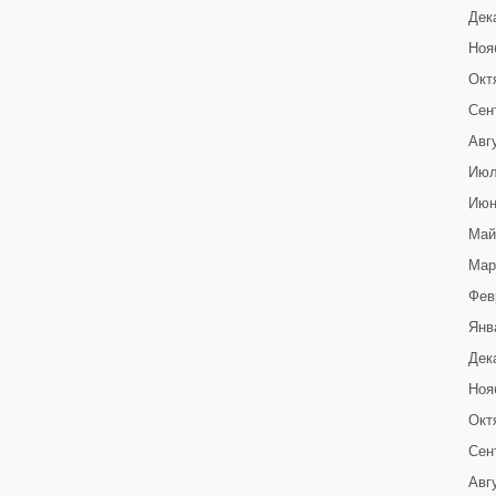
Дек
Ноя
Окт
Сен
Авг
Июл
Июн
Май
Мар
Фев
Янв
Дек
Ноя
Окт
Сен
Авг