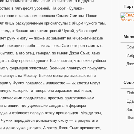
нисты занимаются сельским хозяйством, а с другой
Пар
стью в пятьдесят уровней. На борт «Сулако»
о главе с капитаном спецназа Сэмом Смитом. Попав
ят лишь раскуроченные криокапсулы с яйцом чужого там,
а солдат бросается пятиметровый Чужой, убивающий
Mem
яет руку и ногу — позже их заменят на кибернетические
ой приходит в себя — из-за шока Сэм потерял память о
Ссы
ытиях, а его отец, генерал по имени Джон Смит, явно
Изб
дать тайну произошедшего. Выясняется, что некие учёные
Дже
ных у фермеров животных. Военные планируют приручить
 и скинуть на Москву. Вскоре монстры вырываются и
Ссы
нарии у Чужих появилось новшество — их клетки могут
живую материю, и теперь они заражают всё и вся,
Zlob
аллическими предметами, простым прикосновением.
Еда
ни станции, где уцелевшие солдаты и фермеры
Заг
одке и отбивают первую атаку пришельцев. Между тем,
Шуш
с Чужих передаётся домашнему скоту — в результате
 и даже чужецыплята. А затем Джон Смит признается,