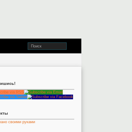
ишись!
екты