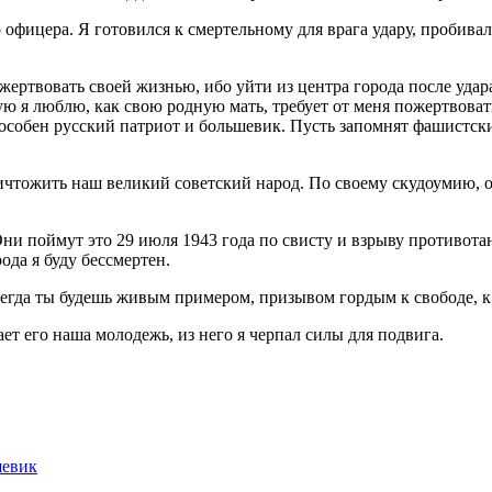
 офицера. Я готовился к смертельному для врага удару, пробива
ожертвовать своей жизнью, ибо уйти из центра города после уда
рую я люблю, как свою родную мать, требует от меня пожертвова
 способен русский патриот и большевик. Пусть запомнят фашистск
чтожить наш великий советский народ. По своему скудоумию, о
ни поймут это 29 июля 1943 года по свисту и взрыву противота
ода я буду бессмертен.
сегда ты будешь живым примером, призывом гордым к свободе, к 
ет его наша молодежь, из него я черпал силы для подвига.
шевик