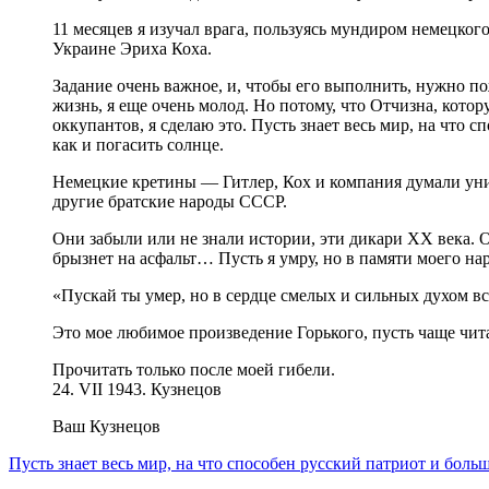
11 месяцев я изучал врага, пользуясь мундиром немецкого
Украине Эриха Коха.
Задание очень важное, и, чтобы его выполнить, нужно п
жизнь, я еще очень молод. Но потому, что Отчизна, кото
оккупантов, я сделаю это. Пусть знает весь мир, на что
как и погасить солнце.
Немецкие кретины — Гитлер, Кох и компания думали уни
другие братские народы СССР.
Они забыли или не знали истории, эти дикари XX века. О
брызнет на асфальт… Пусть я умру, но в памяти моего нар
«Пускай ты умер, но в сердце смелых и сильных духом в
Это мое любимое произведение Горького, пусть чаще чита
Прочитать только после моей гибели.
24. VII 1943. Кузнецов
Ваш Кузнецов
Пусть знает весь мир, на что способен русский патриот и боль