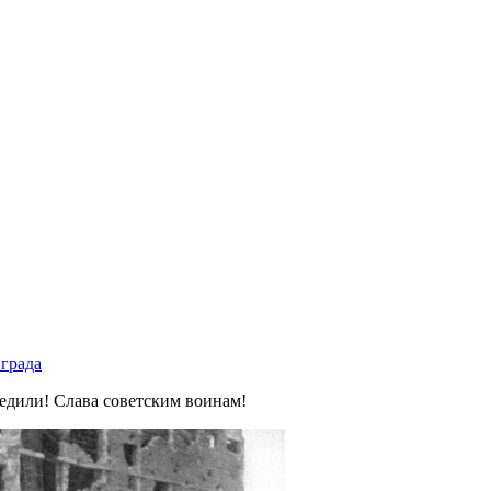
нграда
бедили! Слава советским воинам!