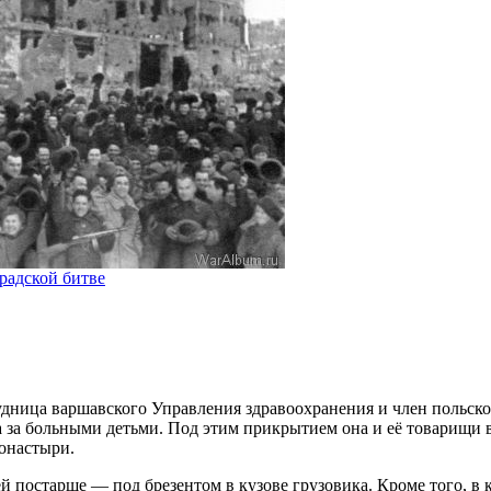
радской битве
дница варшавского Управления здравоохранения и член польск
а за больными детьми. Под этим прикрытием она и её товарищи в
монастыри.
 постарше — под брезентом в кузове грузовика. Кроме того, в к