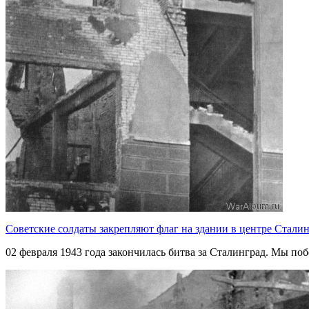
Советские солдаты закрепляют флаг на здании в центре Стали
02 февраля 1943 года закончилась битва за Сталинград. Мы по