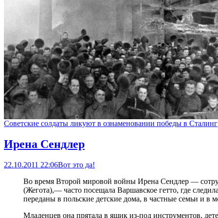
Советские солдаты ликуют в ознаменовании победы в Сталинг
Ирена Сендлер
22.10.2011 22:06
Вот это да!
Во время Второй мировой войны Ирена Сендлер — сотру
(Жегота),— часто посещала Варшавское гетто, где следил
переданы в польские детские дома, в частные семьи и в 
Младенцев она прятала в ящик из-под инструментов, детей