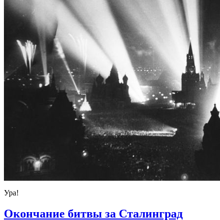
Ура!
Окончание битвы за Сталинград