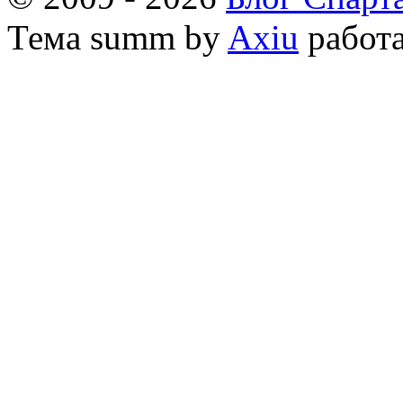
Тема
summ by
Axiu
работа