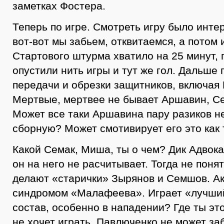
заметках Фостера.
Теперь по игре. Смотреть игру было интер
вот-вот мы забьем, отквитаемся, а потом 
Стартового штурма хватило на 25 минут, 
опустили нить игры и тут же гол. Дальше
передачи и обрезки защитников, включая
Мертвые, мертвее не бывает Аршавин, С
Может все таки Аршавина пару разиков не
сборную? Может смотивирует его это как 
Какой Семак, Миша, ты о чем? Дик Адвока
он на него не расчитывает. Тогда не понят
делают «старички» Зырянов и Семшов. А
синдромом «Малафеева». Играет «лучши
состав, особенно в нападении? Где ты эт
не хочет играть, Павлюченко не может за