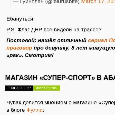
— Гуинплен (@leiurusbite)
March 17, 20
Ебануться.
P.S. Флаг ДНР все видели на трассе?
Постовой: нашёл отличный
сериал П
приговор
про девушку, 8 лет живущую
«рак». Смотрим!
МАГАЗИН «СУПЕР-СПОРТ» В АБ
18.08.2011 11:57
Малая Родина
Чувак делится мнением о магазине «Супе
в блоге
Фулла
: